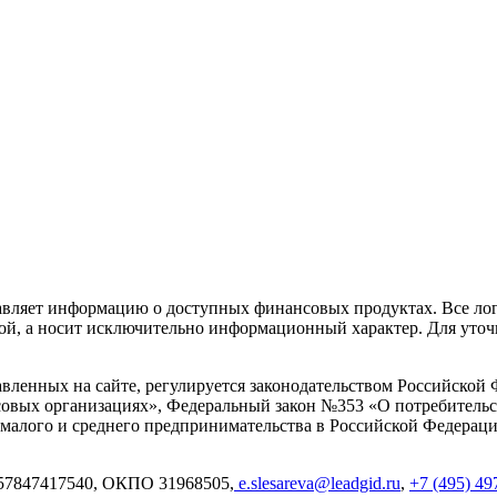
авляет информацию о доступных финансовых продуктах. Все ло
той, а носит исключительно информационный характер. Для уто
вленных на сайте, регулируется законодательством Российской
овых организациях», Федеральный закон №353 «О потребительс
алого и среднего предпринимательства в Российской Федерации
7847417540, ОКПО 31968505,
e.slesareva@leadgid.ru
,
+7 (495) 49