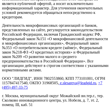
является публичной офертой, а носит исключительно
информационный характер. Для уточнения окончательных
условий рекомендуется обращаться непосредственно к
кредиторам.
Деятельность микрофинансовых организаций и банков,
представленных на сайте, регулируется законодательством
Российской Федерации, включая Гражданский кодекс РФ,
Федеральный закон №151 «О микрофинансовой деятельности
и микрофинансовых организациях», Федеральный закон
№353 «О потребительском кредите (займе)», Федеральный
закон №218-ФЗ «О кредитных историях» и Федеральный
закон №209 «О развитии малого и среднего
предпринимательства в Российской Федерации». Все
организации действуют в строгом соответствии с указанными
нормативными актами.
ООО "ЛИДГИД", ИНН 7802553860, КПП 773101001, ОГРН
1157847417540, ОКПО 31968505,
e.slesareva@leadgid.ru
,
+7
(495) 497-33-75
г. Москва, муниципальный округ Можайский вн.тер.г., тер.
Сколково инновационного центра, ул. Нобеля, д. 7, эт. 2,
помещ. III, каб. 51