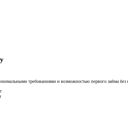
у
минимальными требованиями и возможностью первого займа без 
т
я