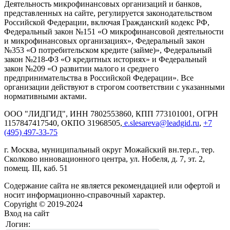
Деятельность микрофинансовых организаций и банков,
представленных на сайте, регулируется законодательством
Российской Федерации, включая Гражданский кодекс РФ,
Федеральный закон №151 «О микрофинансовой деятельности
и микрофинансовых организациях», Федеральный закон
№353 «О потребительском кредите (займе)», Федеральный
закон №218-ФЗ «О кредитных историях» и Федеральный
закон №209 «О развитии малого и среднего
предпринимательства в Российской Федерации». Все
организации действуют в строгом соответствии с указанными
нормативными актами.
ООО "ЛИДГИД", ИНН 7802553860, КПП 773101001, ОГРН
1157847417540, ОКПО 31968505,
e.slesareva@leadgid.ru
,
+7
(495) 497-33-75
г. Москва, муниципальный округ Можайский вн.тер.г., тер.
Сколково инновационного центра, ул. Нобеля, д. 7, эт. 2,
помещ. III, каб. 51
Содержание сайта не является рекомендацией или офертой и
носит информационно-справочный характер.
Copyright © 2019-2024
Вход на сайт
Логин: