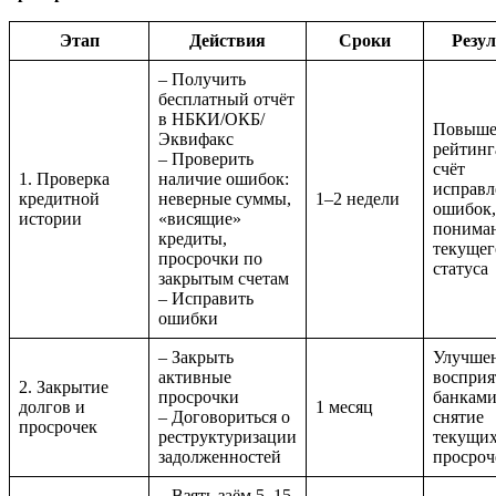
Этап
Действия
Сроки
Резул
– Получить
бесплатный отчёт
в НБКИ/ОКБ/
Повыше
Эквифакс
рейтинг
– Проверить
счёт
1. Проверка
наличие ошибок:
исправл
кредитной
неверные суммы,
1–2 недели
ошибок,
истории
«висящие»
понима
кредиты,
текущег
просрочки по
статуса
закрытым счетам
– Исправить
ошибки
– Закрыть
Улучше
активные
восприя
2. Закрытие
просрочки
банками
долгов и
1 месяц
– Договориться о
снятие
просрочек
реструктуризации
текущи
задолженностей
просроч
– Взять заём 5–15