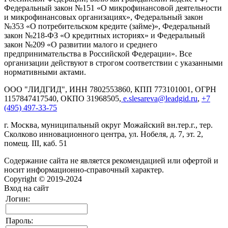
Федеральный закон №151 «О микрофинансовой деятельности
и микрофинансовых организациях», Федеральный закон
№353 «О потребительском кредите (займе)», Федеральный
закон №218-ФЗ «О кредитных историях» и Федеральный
закон №209 «О развитии малого и среднего
предпринимательства в Российской Федерации». Все
организации действуют в строгом соответствии с указанными
нормативными актами.
ООО "ЛИДГИД", ИНН 7802553860, КПП 773101001, ОГРН
1157847417540, ОКПО 31968505,
e.slesareva@leadgid.ru
,
+7
(495) 497-33-75
г. Москва, муниципальный округ Можайский вн.тер.г., тер.
Сколково инновационного центра, ул. Нобеля, д. 7, эт. 2,
помещ. III, каб. 51
Содержание сайта не является рекомендацией или офертой и
носит информационно-справочный характер.
Copyright © 2019-2024
Вход на сайт
Логин:
Пароль: