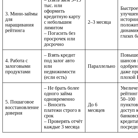
тыс. или
Быстрое
оформить
3. Мини-займы
улучше
кредитную карту
для
истории
с небольшим
2–3 месяца
наращивания
положит
лимитом
рейтинга
динамик
– Погасить без
глазах 
просрочек или
досрочно
– Взять кредит
Повыше
4. Работа с
под залог авто
шансов 
залоговыми
или
Параллельно
одобрен
продуктами
недвижимости
даже пр
(если есть)
плохой
– Не брать более
Увеличе
одного займа
рейтинг
одновременно
50–100
5. Пошаговое
– Вносить
До 6
пунктов
восстановление
платежи строго в
месяцев
доступ 
доверия
срок
банковс
– Проверять отчёт
кредита
каждые 3 месяца
посредн